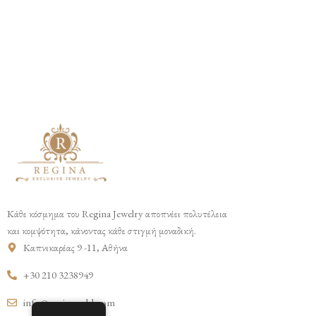
Κάθε κόσμημα του Regina Jewelry αποπνέει πολυτέλεια
και κομψότητα, κάνοντας κάθε στιγμή μοναδική.
Καπνικαρέας 9 -11, Αθήνα
+30 210 3238949
info@reginagold.com