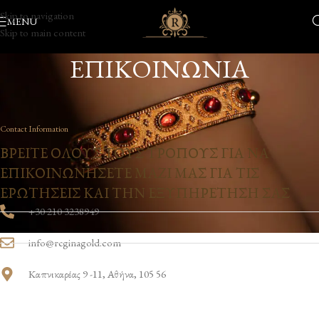
Skip to navigation
MENU
Skip to main content
ΕΠΙΚΟΙΝΩΝΙΑ
Contact Information
ΒΡΕΙΤΕ ΟΛΟΥΣ ΤΟΥΣ ΤΡΟΠΟΥΣ ΓΙΑ ΝΑ
ΕΠΙΚΟΙΝΩΝΗΣΕΤΕ ΜΑΖΙ ΜΑΣ ΓΙΑ ΤΙΣ
ΕΡΩΤΗΣΕΙΣ ΚΑΙ ΤΗΝ ΕΞΥΠΗΡΕΤΗΣΗ ΣΑΣ
+30 210 3238949
info@reginagold.com
Καπνικαρέας 9 -11, Αθήνα, 105 56